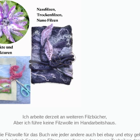
Ich arbeite derzeit an weiteren Filzb
ü
cher,
Aber ich f
ü
hre keine Filzwolle im Handarbeitshaus.
ie Filzwolle f
ü
r das Buch wie jeder andere auch bei ebay und etsy gek