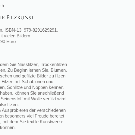
ch
die Filzkunst
en, ISBN-13: 979-8291629291,
it vielen Bildern
,90 Euro
n dem Sie Nassfilzen, Trockenfilzen
en. Zu Beginn lernen Sie, Blumen,
chen und gefilzte Bilder zu filzen.
s Filzen mit Schablonen und
ten, Schlitze und Noppen kennen.
 haben, k
ö
nnen Sie anschlie
ß
end
eidenstoff mit Wolle verfilzt wird,
äß
e filzen.
m Ausprobieren der verschiedenen
n besonders viel Freude bereitet
, mit dem Sie textile Kunstwerke
 k
ö
nnen.