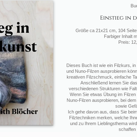
Bu
Einstieg in 
Gr
öß
e ca 21x21 cm, 104 Seit
Farbiger Inhalt m
Preis: 12
Dieses Buch ist wie ein Filzkurs, i
und Nuno-Filzen ausprobieren k
ö
nn
kreativen Filzschmuck, einfache Tas
Anschlie
ß
end lernen Sie da
verschiedenen Strukturen wie Fal
Wenn Sie etwas
Ü
bung im Filzen
Nuno-Filzen ausprobieren, bei dem S
sowie Gef
Ich gehe davon aus, dass Sie bei
Filztechniken merken, welche Ihne
und zu Ihrem Lieblingsthema wird
schaffen