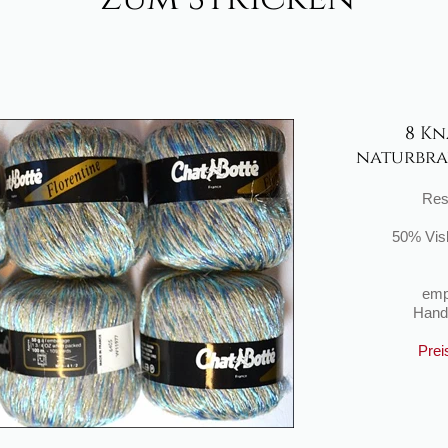
8 Kn
naturbrau
Res
50% Vis
emp
Han
Preis