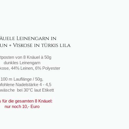
äuele Leinengarn in
n + Viskose in türkis lila
tposten von 8 Kn
ä
uel
à
50g
dunkles Leinengarn
kose, 44% Leinen, 6% Polyester
100 m Laufl
ä
nge / 50g,
fohlene Nadelst
ä
rke 4 - 4,5
dw
ä
sche bei 30
°
C laut Etikett
 f
ü
r die gesamten 8 Kn
ä
uel:
nur noch 10,- Euro