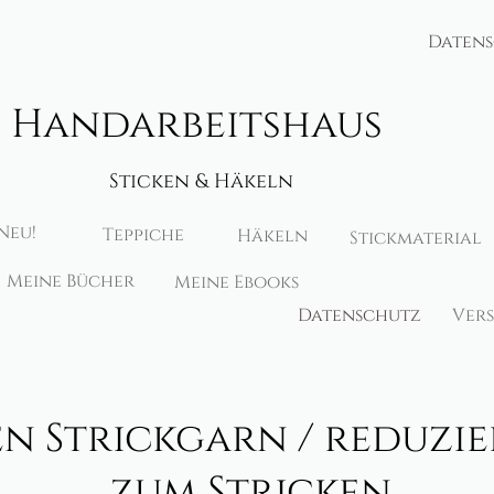
Daten
Handarbeitshaus
Sticken & Häkeln
Neu!
Teppiche
Häkeln
Stickmaterial
Meine Bücher
Meine Ebooks
Datenschutz
Ver
en Strickgarn / reduzi
zum Stricken